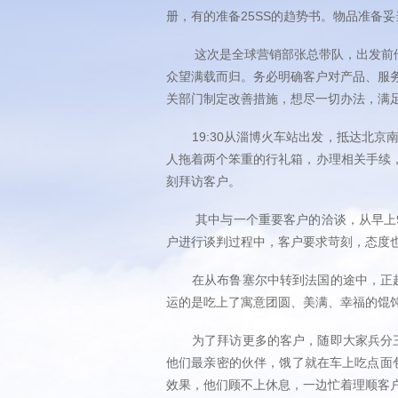
册，有的准备25SS的趋势书。物品准备妥
这次是全球营销部张总带队，出发前他给
众望满载而归。务必明确客户对产品、服
关部门制定改善措施，想尽一切办法，满足
19:30从淄博火车站出发，抵达北京南
人拖着两个笨重的行礼箱，办理相关手续，
刻拜访客户。
其中与一个重要客户的洽谈，从早上9点
户进行谈判过程中，客户要求苛刻，态度
在从布鲁塞尔中转到法国的途中，正赶上
运的是吃上了寓意团圆、美满、幸福的馄
为了拜访更多的客户，随即大家兵分三路
他们最亲密的伙伴，饿了就在车上吃点面
效果，他们顾不上休息，一边忙着理顺客